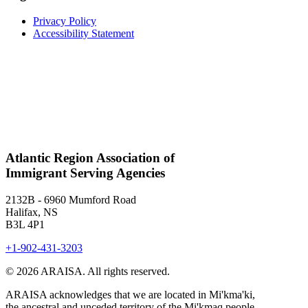
Privacy Policy
Accessibility Statement
Atlantic Region Association of
Immigrant Serving Agencies
2132B - 6960 Mumford Road
Halifax, NS
B3L 4P1
+1-902-431-3203
© 2026 ARAISA. All rights reserved.
ARAISA acknowledges that we are located in Mi'kma'ki,
the ancestral and unceded territory of the Mi'kmaq people.