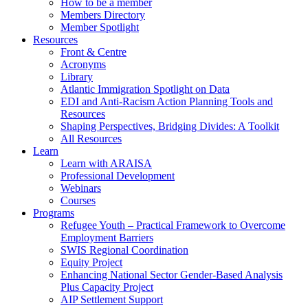
How to be a member
Members Directory
Member Spotlight
Resources
Front & Centre
Acronyms
Library
Atlantic Immigration Spotlight on Data
EDI and Anti-Racism Action Planning Tools and
Resources
Shaping Perspectives, Bridging Divides: A Toolkit
All Resources
Learn
Learn with ARAISA
Professional Development
Webinars
Courses
Programs
Refugee Youth – Practical Framework to Overcome
Employment Barriers
SWIS Regional Coordination
Equity Project
Enhancing National Sector Gender-Based Analysis
Plus Capacity Project
AIP Settlement Support