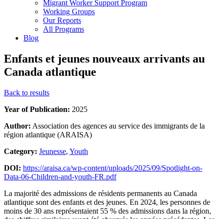
Migrant Worker Support Program
Working Groups
Our Reports
All Programs
Blog
Enfants et jeunes nouveaux arrivants au
Canada atlantique
Back to results
Year of Publication:
2025
Author:
Association des agences au service des immigrants de la
région atlantique (ARAISA)
Category:
Jeunesse
,
Youth
DOI:
https://araisa.ca/wp-content/uploads/2025/09/Spotlight-on-
Data-06-Children-and-youth-FR.pdf
La majorité des admissions de résidents permanents au Canada
atlantique sont des enfants et des jeunes. En 2024, les personnes de
moins de 30 ans représentaient 55 % des admissions dans la région,