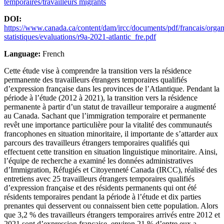
temporaires/travailleurs migrants
DOI:
https://www.canada.ca/content/dam/ircc/documents/pdf/francais/organi
statistiques/evaluations/r9a-2021-atlantic_fre.pdf
Language:
French
Cette étude vise à comprendre la transition vers la résidence
permanente des travailleurs étrangers temporaires qualifiés
d’expression française dans les provinces de l’Atlantique. Pendant la
période à l’étude (2012 à 2021), la transition vers la résidence
permanente à partir d’un statut de travailleur temporaire a augmenté
au Canada. Sachant que l’immigration temporaire et permanente
revêt une importance particulière pour la vitalité des communautés
francophones en situation minoritaire, il importante de s’attarder aux
parcours des travailleurs étrangers temporaires qualifiés qui
effectuent cette transition en situation linguistique minoritaire. Ainsi,
l’équipe de recherche a examiné les données administratives
d’Immigration, Réfugiés et Citoyenneté Canada (IRCC), réalisé des
entretiens avec 25 travailleurs étrangers temporaires qualifiés
d’expression française et des résidents permanents qui ont été
résidents temporaires pendant la période à l’étude et dix parties
prenantes qui desservent ou connaissent bien cette population. Alors
que 3,2 % des travailleurs étrangers temporaires arrivés entre 2012 et
2021 sont d’expression française, environ 21 % d’entre eux a