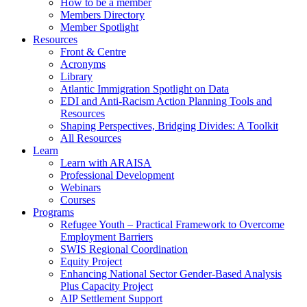
How to be a member
Members Directory
Member Spotlight
Resources
Front & Centre
Acronyms
Library
Atlantic Immigration Spotlight on Data
EDI and Anti-Racism Action Planning Tools and
Resources
Shaping Perspectives, Bridging Divides: A Toolkit
All Resources
Learn
Learn with ARAISA
Professional Development
Webinars
Courses
Programs
Refugee Youth – Practical Framework to Overcome
Employment Barriers
SWIS Regional Coordination
Equity Project
Enhancing National Sector Gender-Based Analysis
Plus Capacity Project
AIP Settlement Support